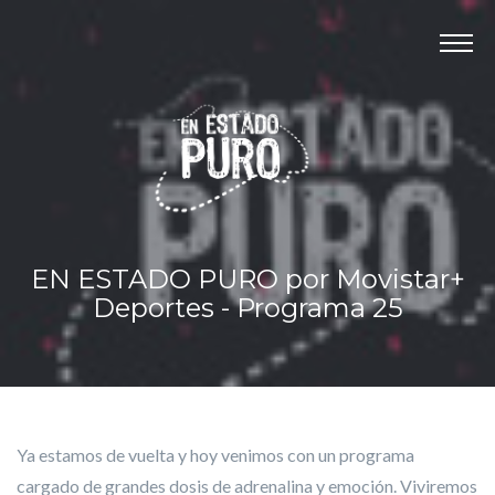
Panel de gestión de cookies
INICIO
PROGRAMAS
MOVISTAR+ DEPORTES
REPORTAJES
CONTACTO
EN ESTADO PURO por Movistar+
Deportes - Programa 25
Ya estamos de vuelta y hoy venimos con un programa
cargado de grandes dosis de adrenalina y emoción. Viviremos